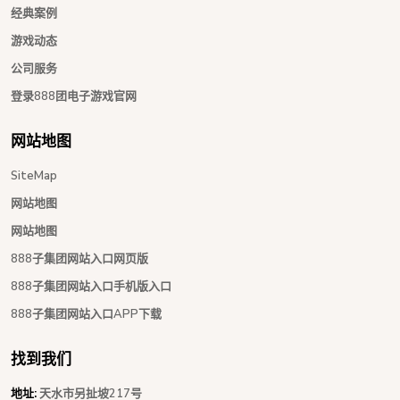
经典案例
游戏动态
公司服务
登录888团电子游戏官网
网站地图
SiteMap
网站地图
网站地图
888子集团网站入口网页版
888子集团网站入口手机版入口
888子集团网站入口APP下载
找到我们
地址:
天水市另扯坡217号