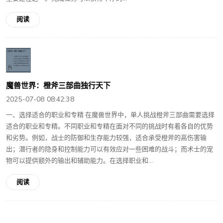
阅读
魔兽世界：橙斧三部曲独行天下
2025-07-08 08:42:38
一、选择适合的职业和专精 在魔兽世界中，单人挑战橙斧三部曲需要选择
适合的职业和专精。不同职业和专精在面对不同的挑战时有着各自的优势
和劣势。例如，战士的防御和生存能力较强，适合承受橙斧的高伤害输
出；潜行者的隐身和控制能力可以有效应对一些困难的战斗；而术士的宠
物可以提供额外的输出和辅助能力。在选择职业和...
阅读