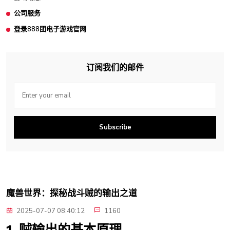
公司服务
登录888团电子游戏官网
订阅我们的邮件
Subscribe
魔兽世界：探秘战斗贼的输出之道
2025-07-07 08:40:12
1160
1. 贼输出的基本原理