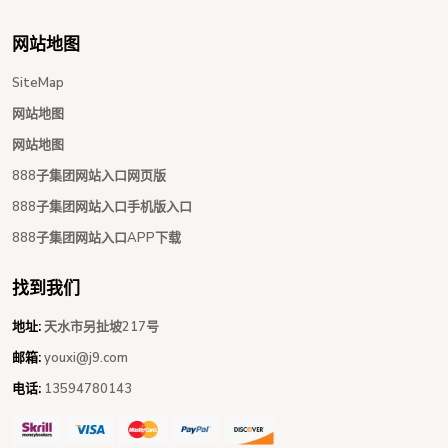
网站地图
SiteMap
网站地图
网站地图
888子集团网站入口网页版
888子集团网站入口手机版入口
888子集团网站入口APP下载
找到我们
地址:
天水市另扯坡217号
邮箱:
youxi@j9.com
电话:
13594780143