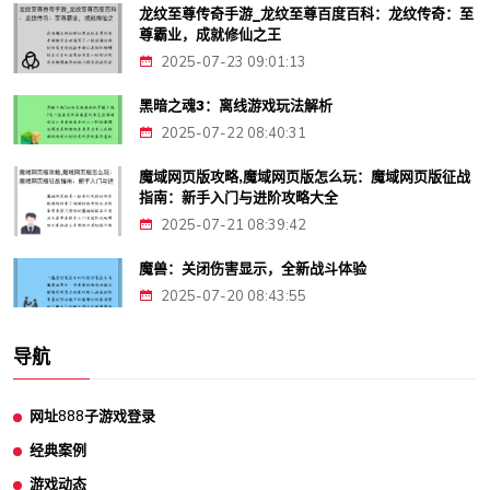
龙纹至尊传奇手游_龙纹至尊百度百科：龙纹传奇：至
尊霸业，成就修仙之王
2025-07-23 09:01:13
黑暗之魂3：离线游戏玩法解析
2025-07-22 08:40:31
魔域网页版攻略,魔域网页版怎么玩：魔域网页版征战
指南：新手入门与进阶攻略大全
2025-07-21 08:39:42
魔兽：关闭伤害显示，全新战斗体验
2025-07-20 08:43:55
导航
网址888子游戏登录
经典案例
游戏动态