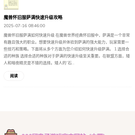
魔兽怀旧服萨满快速升级攻略
2025-07-16 08:46:00
魔兽怀旧服萨满如何快速升级 在魔兽世界经典怀旧服中，萨满是一个非常
有趣且强大的职业。想要快速升级并体验到萨满的强大能力，玩家需要一
些技巧和策略。下面将从多个方面为您介绍如何快速升级萨满。 1.选择合
适的种族 选择合适的种族对于萨满的快速升级至关重要。在联盟方面，矮
人和暗夜精灵是不错的选择。矮人的“石...
阅读